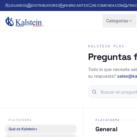
USUARIOS
DISTRIBUIDORES
FABRICANTES
RECOMENDACIÓN
TRAC
Categorías
KALSTEIN PLUS
Preguntas 
Todo lo que necesita sa
su respuesta?
sales@ka
PLATAFORMA
PLATAFORMA
General
Qué es Kalstein+