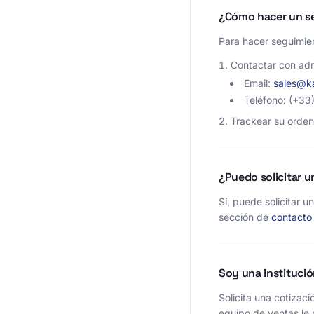
¿Cómo hacer un s
Para hacer seguimie
Contactar con adm
Email:
sales@ka
Teléfono: (+33
Trackear su orde
¿Puedo solicitar u
Sí, puede solicitar 
sección de
contacto
Soy una institució
Solicita una cotizac
equipo de ventas le 