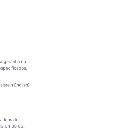
La garantía no
especificados.
lstein English).
 videos de
83 04 38 83.