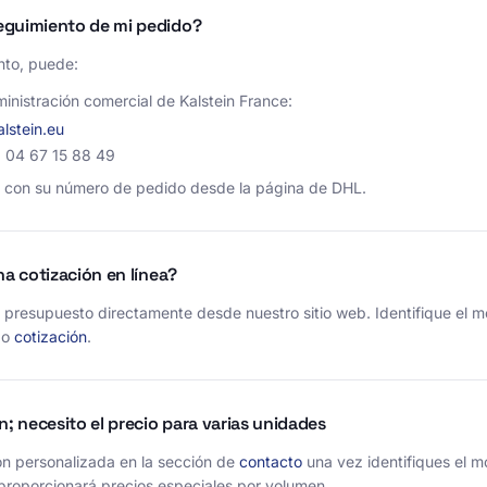
eguimiento de mi pedido?
nto, puede:
inistración comercial de Kalstein France:
lstein.eu
) 04 67 15 88 49
n con su número de pedido desde la página de DHL.
na cotización en línea?
un presupuesto directamente desde nuestro sitio web. Identifique el m
o
cotización
.
n; necesito el precio para varias unidades
ión personalizada en la sección de
contacto
una vez identifiques el m
proporcionará precios especiales por volumen.