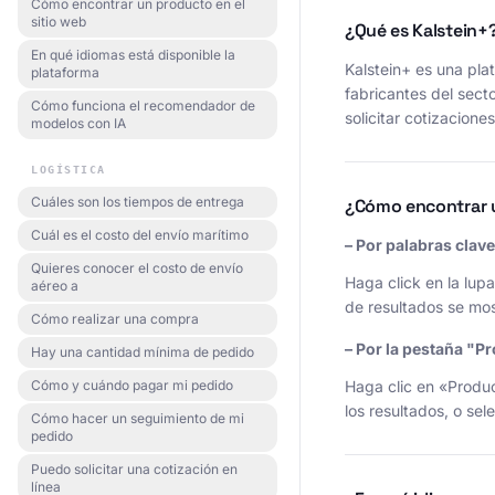
Cómo encontrar un producto en el
sitio web
¿Qué es Kalstein+
En qué idiomas está disponible la
Kalstein+ es una pla
plataforma
fabricantes del secto
Cómo funciona el recomendador de
solicitar cotizacion
modelos con IA
LOGÍSTICA
Cuáles son los tiempos de entrega
¿Cómo encontrar u
Cuál es el costo del envío marítimo
– Por palabras clav
Quieres conocer el costo de envío
Haga click en la lupa
aéreo a
de resultados se mos
Cómo realizar una compra
– Por la pestaña "P
Hay una cantidad mínima de pedido
Cómo y cuándo pagar mi pedido
Haga clic en «Produc
los resultados, o se
Cómo hacer un seguimiento de mi
pedido
Puedo solicitar una cotización en
línea