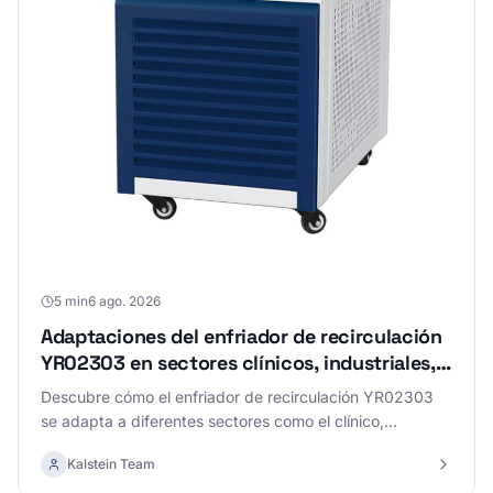
5 min
6 ago. 2026
Adaptaciones del enfriador de recirculación
YR02303 en sectores clínicos, industriales,
alimentarios, veterinarios y educativos
Descubre cómo el enfriador de recirculación YR02303
se adapta a diferentes sectores como el clínico,
industrial, alimentario, veterinario y educativo,
Kalstein Team
maximizando su eficiencia.